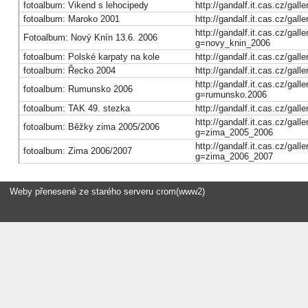
fotoalbum: Vikend s lehocipedy
http://gandalf.it.cas.cz/gal
fotoalbum: Maroko 2001
http://gandalf.it.cas.cz/gal
http://gandalf.it.cas.cz/galle
Fotoalbum: Nový Knín 13.6. 2006
g=novy_knin_2006
fotoalbum: Polské karpaty na kole
http://gandalf.it.cas.cz/gal
fotoalbum: Řecko 2004
http://gandalf.it.cas.cz/gal
http://gandalf.it.cas.cz/galle
fotoalbum: Rumunsko 2006
g=rumunsko.2006
fotoalbum: TAK 49. stezka
http://gandalf.it.cas.cz/gall
http://gandalf.it.cas.cz/galle
fotoalbum: Běžky zima 2005/2006
g=zima_2005_2006
http://gandalf.it.cas.cz/galle
fotoalbum: Zima 2006/2007
g=zima_2006_2007
Weby přenesené ze starého serveru crom(www2)