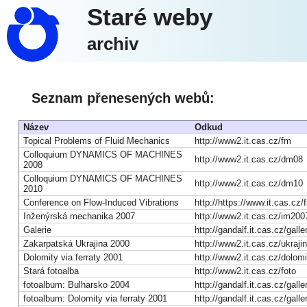
Staré weby
archiv
Seznam přenesených webů:
Název
Odkud
Topical Problems of Fluid Mechanics
http://www2.it.cas.cz/fm
Colloquium DYNAMICS OF MACHINES
http://www2.it.cas.cz/dm08
2008
Colloquium DYNAMICS OF MACHINES
http://www2.it.cas.cz/dm10
2010
Conference on Flow-Induced Vibrations
http://https://www.it.cas.cz/
Inženýrská mechanika 2007
http://www2.it.cas.cz/im200
Galerie
http://gandalf.it.cas.cz/galle
Zakarpatská Ukrajina 2000
http://www2.it.cas.cz/ukraji
Dolomity via ferraty 2001
http://www2.it.cas.cz/dolomi
Stará fotoalba
http://www2.it.cas.cz/foto
fotoalbum: Bulharsko 2004
http://gandalf.it.cas.cz/gall
fotoalbum: Dolomity via ferraty 2001
http://gandalf.it.cas.cz/gall