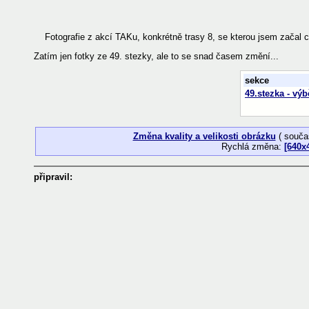
Fotografie z akcí TAKu, konkrétně trasy 8, se kterou jsem začal c
Zatím jen fotky ze 49. stezky, ale to se snad časem změní...
sekce
49.stezka - výb
Změna kvality a velikosti obrázku
( souča
Rychlá změna:
[640x
připravil: