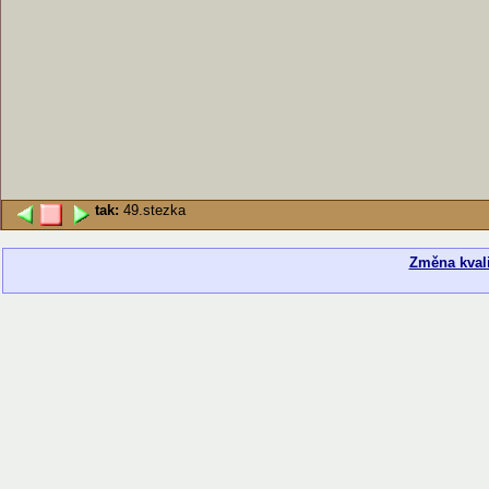
tak:
49.stezka
Změna kvali