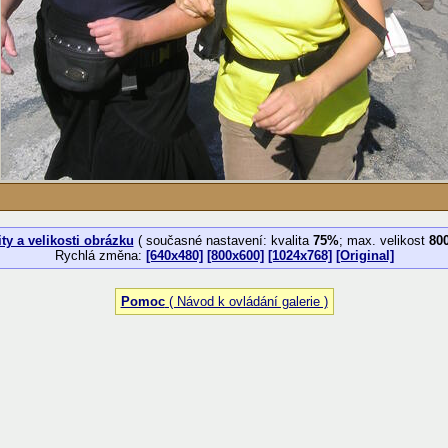
ty a velikosti obrázku
( současné nastavení: kvalita
75%
; max. velikost
80
Rychlá změna:
[640x480]
[800x600]
[1024x768]
[Original]
Pomoc
( Návod k ovládání galerie )