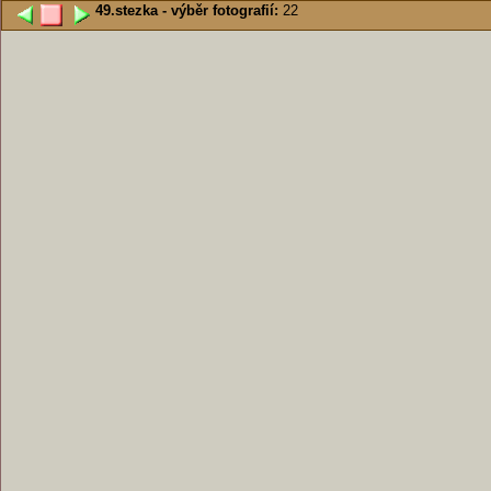
49.stezka - výběr fotografií:
22