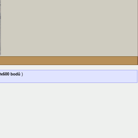
0x600 bodů
)