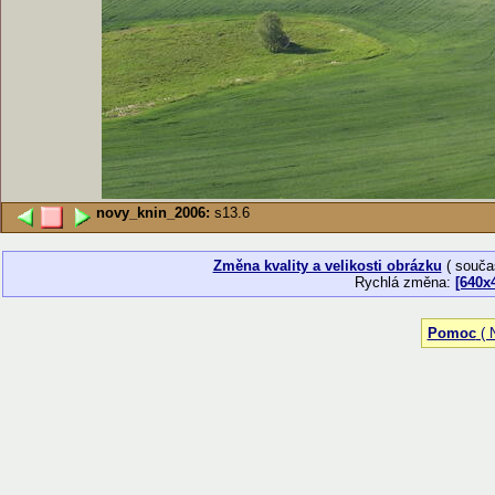
novy_knin_2006:
s13.6
Změna kvality a velikosti obrázku
( souča
Rychlá změna:
[640x
Pomoc
( N