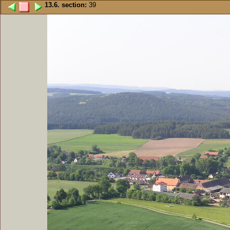
13.6. section:
39