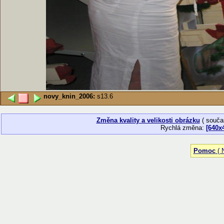
novy_knin_2006:
s13.6
Změna kvality a velikosti obrázku
( souča
Rychlá změna:
[640x
Pomoc
( N