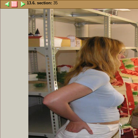
13.6. section:
35