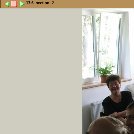
13.6. section:
2