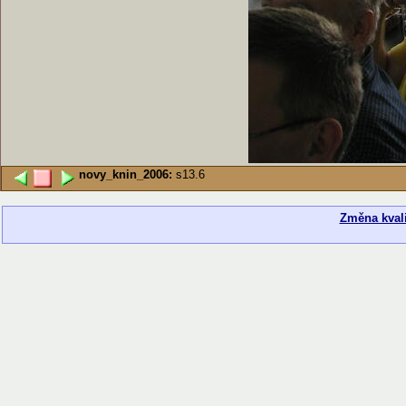
novy_knin_2006:
s13.6
Změna kvali