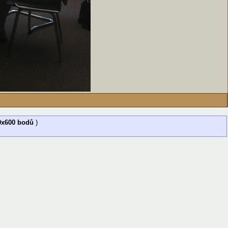
0x600 bodů
)