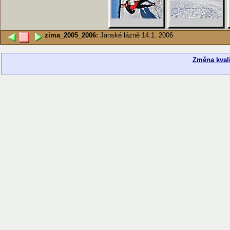
zima_2005_2006:
Janské lázně 14.1. 2006
Změna kvali