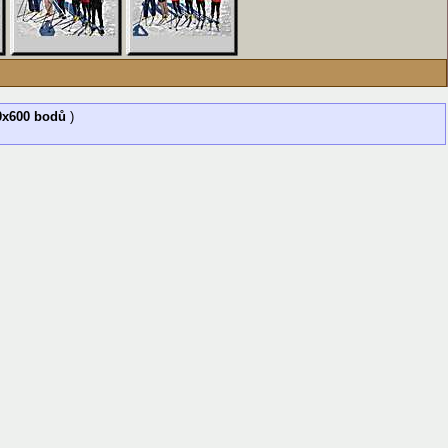
0x600 bodů
)