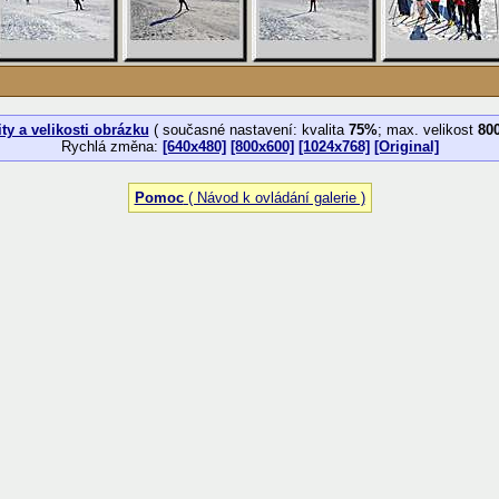
ty a velikosti obrázku
( současné nastavení: kvalita
75%
; max. velikost
80
Rychlá změna:
[640x480]
[800x600]
[1024x768]
[Original]
Pomoc
( Návod k ovládání galerie )