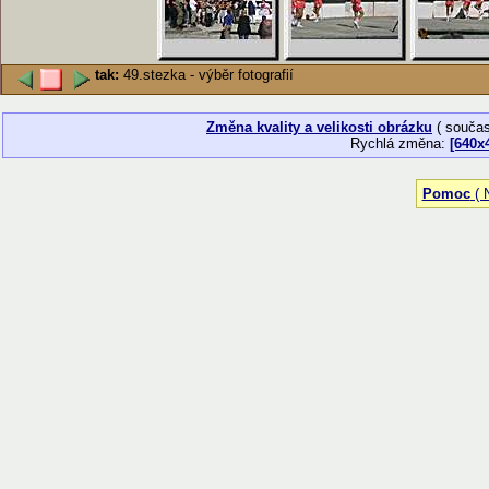
tak:
49.stezka - výběr fotografií
Změna kvality a velikosti obrázku
( součas
Rychlá změna:
[640x
Pomoc
( N