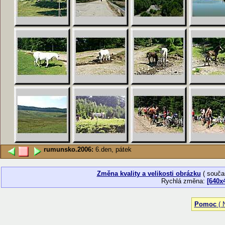
rumunsko.2006:
6.den, pátek
Změna kvality a velikosti obrázku
( souča
Rychlá změna:
[640x
Pomoc
( N