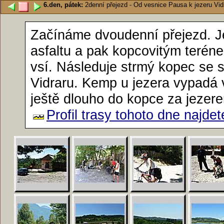
6.den, pátek:
2denní přejezd - Od vesnice Pausa k jezeru Vid
Začínáme dvoudenní přejezd. J
asfaltu a pak kopcovitým teréne
vsí. Následuje strmý kopec se s
Vidraru. Kemp u jezera vypadá 
ještě dlouho do kopce za jeze
Profil trasy tohoto dne najde