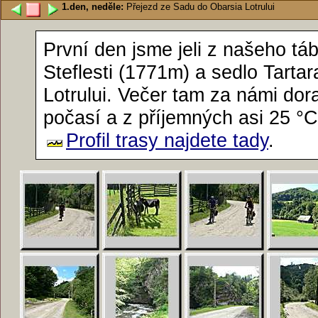
1.den, neděle:
Přejezd ze Sadu do Obarsia Lotrului
První den jsme jeli z našeho tá
Steflesti (1771m) a sedlo Tarta
Lotrului. Večer tam za námi dor
počasí a z příjemných asi 25 °C 
Profil trasy najdete tady
.