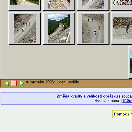
rumunsko.2006:
1.den, neděle
Změna kvality a velikosti obrázku
( souča
Rychlá změna:
[640x
Pomoc
( N