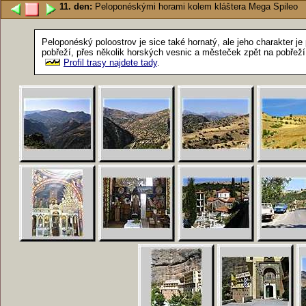
11. den:
Peloponéskými horami kolem kláštera Mega Spileo
Peloponéský poloostrov je sice také hornatý, ale jeho charakter je
pobřeží, přes několik horských vesnic a městeček zpět na pobřež
Profil trasy najdete tady
.