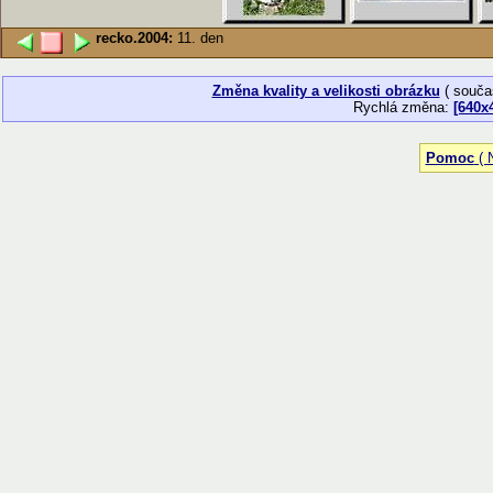
recko.2004:
11. den
Změna kvality a velikosti obrázku
( souča
Rychlá změna:
[640x
Pomoc
( N