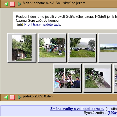
8.den:
sobota: okolĂ­ SoliĹskĂŠho jezera
Poslední den jsme jezdili v okolí Soliňského jezera. Někteří jeli k
Czarnu Góru zpět do kempu.
Profil trasy najdete tady
.
polsko.2005:
8.den
Změna kvality a velikosti obrázku
( souča
Rychlá změna:
[640x