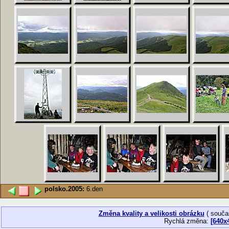
polsko.2005:
6.den
Změna kvality a velikosti obrázku
( souča
Rychlá změna:
[640x