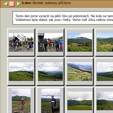
6.den:
Ätvrtek: poloniny pÄĹĄmo
Tento den jsme vyrazili na pěší tůru po poloninách. Na kole se tam 
Viditelnost byla dobrá, tak jsou i fotky. Večer měl Jirka velkou 