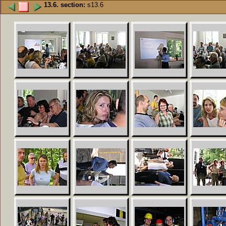
13.6. section:
s13.6