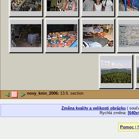
novy_knin_2006:
13.6. section
Změna kvality a velikosti obrázku
( souč
Rychlá změna:
[640x
Pomoc
( N