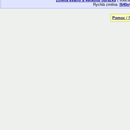
Změna kvality a velikosti obrázku
( souča
Rychlá změna:
[640x
Pomoc
( N