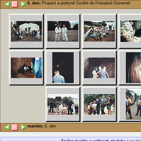
6. den:
Propast a jeskyně Goufre de Friouatoů Guvernér
maroko:
6. den