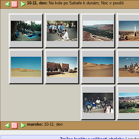
10-11. den:
Na kole po Sahaře k dunám; Noc v poušti
maroko:
10-11. den