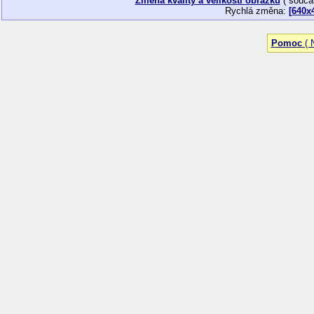
Změna kvality a velikosti obrázku
( souča
Rychlá změna:
[640x
Pomoc
( N