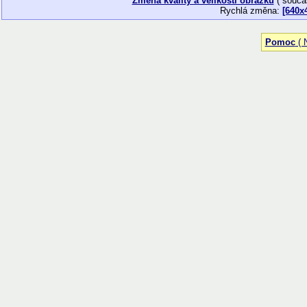
Změna kvality a velikosti obrázku
( souča
Rychlá změna:
[640x
Pomoc
( N