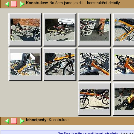
Konstrukce:
Na čem jsme jezdili - konstrukční detaily
lehocipedy:
Konstrukce