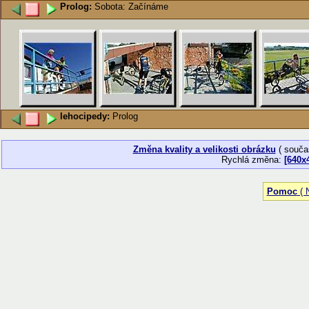
Prolog:
Sobota: Začínáme
lehocipedy:
Prolog
Změna kvality a velikosti obrázku
( souča
Rychlá změna:
[640x
Pomoc
( N