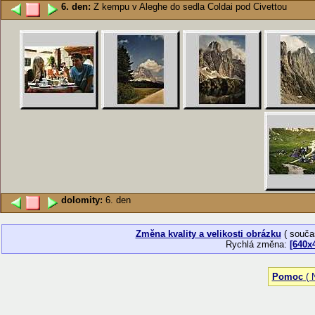
6. den:
Z kempu v Aleghe do sedla Coldai pod Civettou
dolomity:
6. den
Změna kvality a velikosti obrázku
( souča
Rychlá změna:
[640x
Pomoc
( N