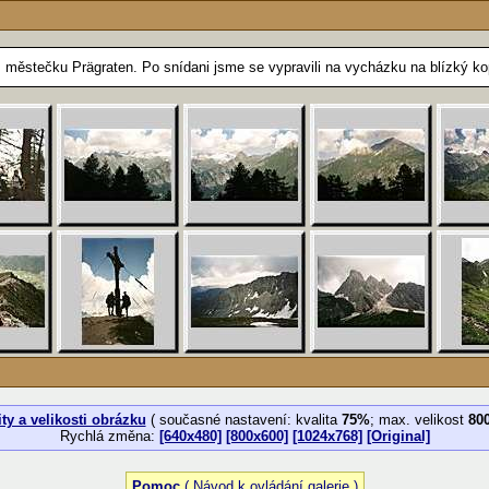
městečku Prägraten. Po snídani jsme se vypravili na vycházku na blízký ko
ty a velikosti obrázku
( současné nastavení: kvalita
75%
; max. velikost
80
Rychlá změna:
[640x480]
[800x600]
[1024x768]
[Original]
Pomoc
( Návod k ovládání galerie )