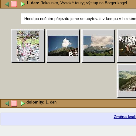
1. den:
Rakousko, Vysoké taury; výstup na Borger kogel
Hned po nočním přejezdu jsme se ubytovali v kempu v hezkém 
dolomity:
1. den
Změna kvali