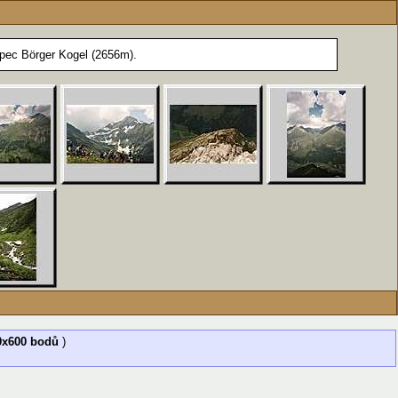
pec Börger Kogel (2656m).
0x600 bodů
)