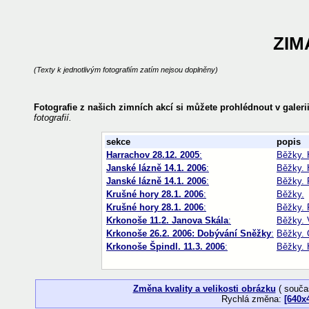
ZIM
(Texty k jednotlivým fotografiím zatím nejsou doplněny)
Fotografie z našich zimních akcí si můžete prohlédnout v galerii
fotografií.
sekce
popis
Harrachov 28.12. 2005
:
Běžky. 
Janské lázně 14.1. 2006
:
Běžky. 
Janské lázně 14.1. 2006
:
Běžky. 
Krušné hory 28.1. 2006
:
Běžky.
Krušné hory 28.1. 2006
:
Běžky. 
Krkonoše 11.2. Janova Skála
:
Běžky. 
Krkonoše 26.2. 2006: Dobývání Sněžky
:
Běžky. 
Krkonoše Špindl. 11.3. 2006
:
Běžky. 
Změna kvality a velikosti obrázku
( souča
Rychlá změna:
[640x