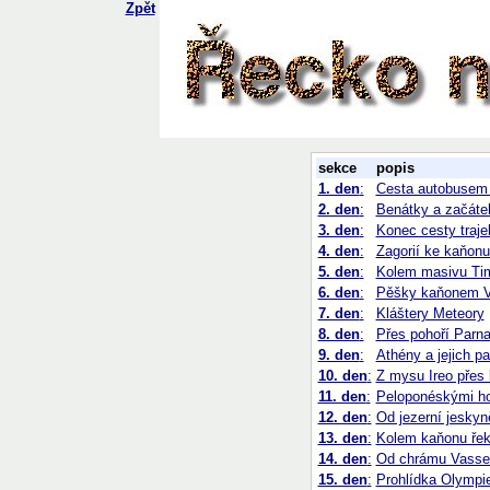
Zpět
sekce
popis
1. den
:
Cesta autobusem
2. den
:
Benátky a začáte
3. den
:
Konec cesty traje
4. den
:
Zagorií ke kaňonu
5. den
:
Kolem masivu Timf
6. den
:
Pěšky kaňonem V
7. den
:
Kláštery Meteory
8. den
:
Přes pohoří Parna
9. den
:
Athény a jejich p
10. den
:
Z mysu Ireo přes 
11. den
:
Peloponéskými ho
12. den
:
Od jezerní jesky
13. den
:
Kolem kaňonu řek
14. den
:
Od chrámu Vasse
15. den
:
Prohlídka Olympie