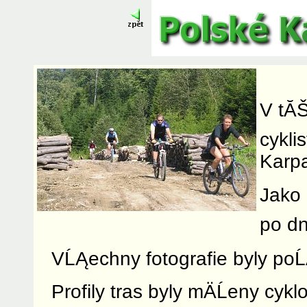
V tĂŠt
cykli
Karpa
Jako 
po dn
VĹĄechny fotografie byly poĹ
Profily tras byly mÄĹeny cy