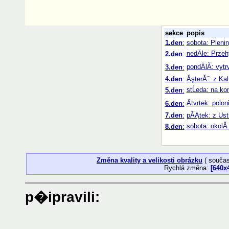
sekce
popis
1.den
:
sobota: Pienin
nedÄle: Prze
2.den
:
pondÄlĂ­: vy
3.den
:
4.den
:
ĂşterĂ˝: z Ka
stĹeda: na k
5.den
:
Ätvrtek: polo
6.den
:
7.den
:
pĂĄtek: z Ust
sobota: okolĂ­
8.den
:
Změna kvality a velikosti obrázku
( součas
Rychlá změna:
[640x
p�ipravili: