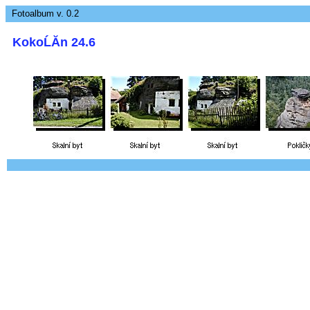
Fotoalbum v. 0.2
KokoĹĂ­n 24.6